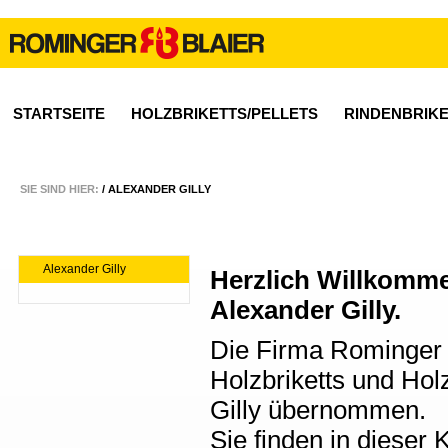
STARTSEITE
HOLZBRIKETTS/PELLETS
RINDENBRIK
SIE SIND HIER:
/
ALEXANDER GILLY
Alexander Gilly
Herzlich Willkomme
Alexander Gilly.
Die Firma Rominger 
Holzbriketts und Hol
Gilly übernommen.
Sie finden in dieser